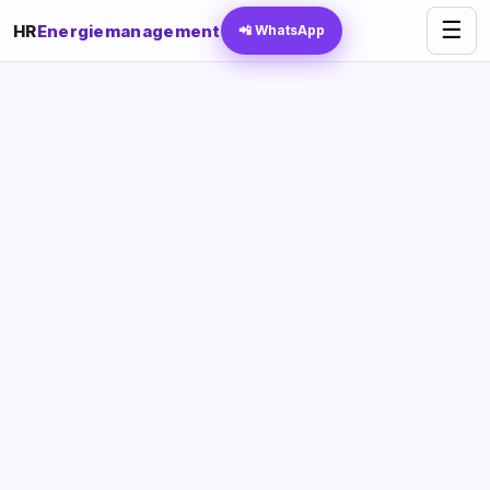
☰
HR
Energiemanagement
📲 WhatsApp