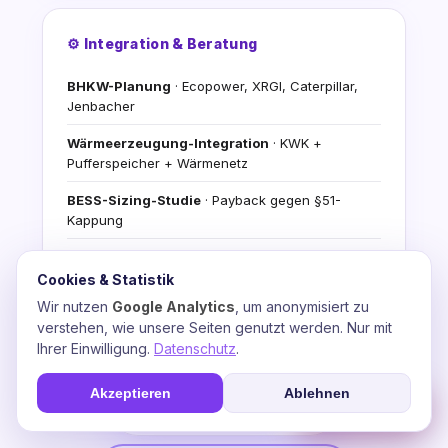
⚙️ Integration & Beratung
BHKW-Planung
· Ecopower, XRGI, Caterpillar,
Jenbacher
Wärmeerzeugung-Integration
· KWK +
Pufferspeicher + Wärmenetz
BESS-Sizing-Studie
· Payback gegen §51-
Kappung
Stromfee-KI-Video-Agents
· Automatisierte
Energiefluss-Analyse
Cookies & Statistik
Wir nutzen
Google Analytics
, um anonymisiert zu
Förderantrag-Begleitung
· BAFA, BMDV,
verstehen, wie unsere Seiten genutzt werden. Nur mit
progres.NRW, WELMO
Ihrer Einwilligung.
Datenschutz
.
Kostenlose Demo
+ Erst-Beratungs-Konsultation
Akzeptieren
Ablehnen
☎
Soforthilfe
💬 Beratung anfragen
📞