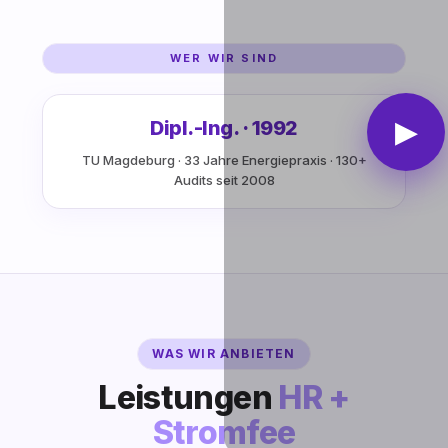
WER WIR SIND
▶
Dipl.-Ing. · 1992
TU Magdeburg · 33 Jahre Energiepraxis · 130+
Audits seit 2008
WAS WIR ANBIETEN
Leistungen
HR +
Stromfee