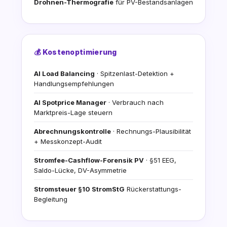
Drohnen-Thermografie
für PV-Bestandsanlagen
💰 Kostenoptimierung
AI Load Balancing
· Spitzenlast-Detektion +
Handlungsempfehlungen
AI Spotprice Manager
· Verbrauch nach
Marktpreis-Lage steuern
Abrechnungskontrolle
· Rechnungs-Plausibilität
+ Messkonzept-Audit
Stromfee-Cashflow-Forensik PV
· §51 EEG,
Saldo-Lücke, DV-Asymmetrie
Stromsteuer §10 StromStG
Rückerstattungs-
Begleitung