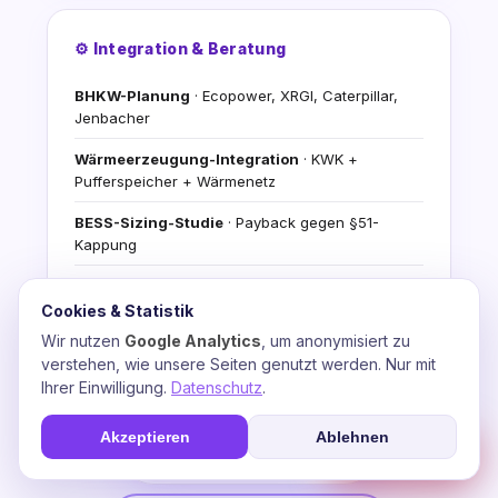
⚙️ Integration & Beratung
BHKW-Planung
· Ecopower, XRGI, Caterpillar,
Jenbacher
Wärmeerzeugung-Integration
· KWK +
Pufferspeicher + Wärmenetz
BESS-Sizing-Studie
· Payback gegen §51-
Kappung
Stromfee-KI-Video-Agents
· Automatisierte
Energiefluss-Analyse
Cookies & Statistik
Wir nutzen
Google Analytics
, um anonymisiert zu
Förderantrag-Begleitung
· BAFA, BMDV,
verstehen, wie unsere Seiten genutzt werden. Nur mit
progres.NRW, WELMO
Ihrer Einwilligung.
Datenschutz
.
Kostenlose Demo
+ Erst-Beratungs-Konsultation
Akzeptieren
Ablehnen
☎
Soforthilfe
💬 Beratung anfragen
📞