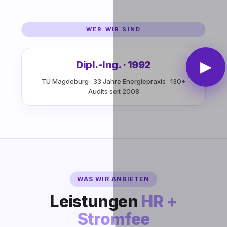
WER WIR SIND
▶
Dipl.-Ing. · 1992
TU Magdeburg · 33 Jahre Energiepraxis · 130+
Audits seit 2008
WAS WIR ANBIETEN
Leistungen
HR +
Stromfee