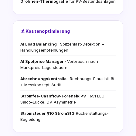
Drohnen-Thermografie
für PV-Bestandsanlagen
💰 Kostenoptimierung
AI Load Balancing
· Spitzenlast-Detektion +
Handlungsempfehlungen
AI Spotprice Manager
· Verbrauch nach
Marktpreis-Lage steuern
Abrechnungskontrolle
· Rechnungs-Plausibilität
+ Messkonzept-Audit
Stromfee-Cashflow-Forensik PV
· §51 EEG,
Saldo-Lücke, DV-Asymmetrie
Stromsteuer §10 StromStG
Rückerstattungs-
Begleitung