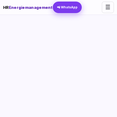
☰
HR
Energiemanagement
📲 WhatsApp