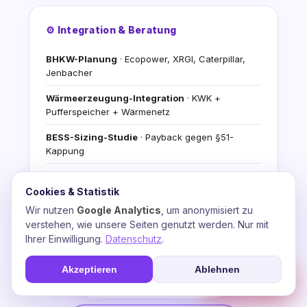
⚙️ Integration & Beratung
BHKW-Planung
· Ecopower, XRGI, Caterpillar,
Jenbacher
Wärmeerzeugung-Integration
· KWK +
Pufferspeicher + Wärmenetz
BESS-Sizing-Studie
· Payback gegen §51-
Kappung
Stromfee-KI-Video-Agents
· Automatisierte
Energiefluss-Analyse
Cookies & Statistik
Wir nutzen
Google Analytics
, um anonymisiert zu
Förderantrag-Begleitung
· BAFA, BMDV,
verstehen, wie unsere Seiten genutzt werden. Nur mit
progres.NRW, WELMO
Ihrer Einwilligung.
Datenschutz
.
Kostenlose Demo
+ Erst-Beratungs-Konsultation
Akzeptieren
Ablehnen
☎
Soforthilfe
💬 Beratung anfragen
📞