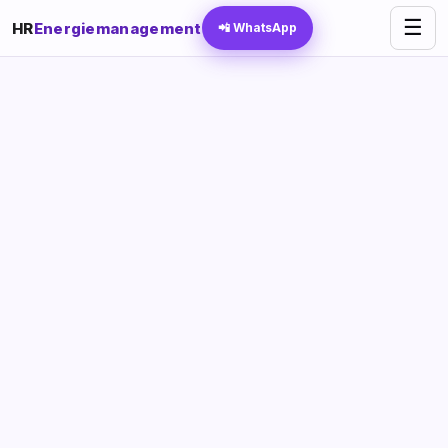
☰
HR
Energiemanagement
📲 WhatsApp