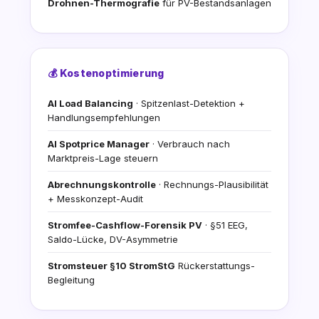
Drohnen-Thermografie
für PV-Bestandsanlagen
💰 Kostenoptimierung
AI Load Balancing
· Spitzenlast-Detektion +
Handlungsempfehlungen
AI Spotprice Manager
· Verbrauch nach
Marktpreis-Lage steuern
Abrechnungskontrolle
· Rechnungs-Plausibilität
+ Messkonzept-Audit
Stromfee-Cashflow-Forensik PV
· §51 EEG,
Saldo-Lücke, DV-Asymmetrie
Stromsteuer §10 StromStG
Rückerstattungs-
Begleitung