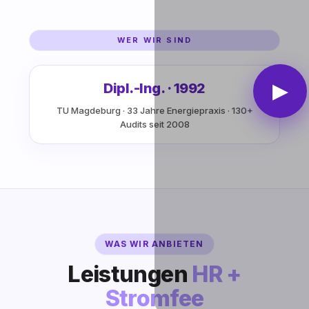
WER WIR SIND
▶
Dipl.-Ing. · 1992
TU Magdeburg · 33 Jahre Energiepraxis · 130+
Audits seit 2008
WAS WIR ANBIETEN
Leistungen
HR +
Stromfee