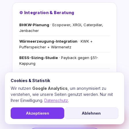
⚙️ Integration & Beratung
BHKW-Planung
· Ecopower, XRGI, Caterpillar,
Jenbacher
Wärmeerzeugung-Integration
· KWK +
Pufferspeicher + Wärmenetz
BESS-Sizing-Studie
· Payback gegen §51-
Kappung
Stromfee-KI-Video-Agents
· Automatisierte
Energiefluss-Analyse
Cookies & Statistik
Wir nutzen
Google Analytics
, um anonymisiert zu
Förderantrag-Begleitung
· BAFA, BMDV,
verstehen, wie unsere Seiten genutzt werden. Nur mit
progres.NRW, WELMO
Ihrer Einwilligung.
Datenschutz
.
Kostenlose Demo
+ Erst-Beratungs-Konsultation
Akzeptieren
Ablehnen
☎
Soforthilfe
💬 Beratung anfragen
📞