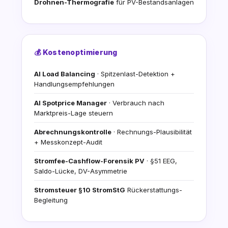
Drohnen-Thermografie
für PV-Bestandsanlagen
💰 Kostenoptimierung
AI Load Balancing
· Spitzenlast-Detektion +
Handlungsempfehlungen
AI Spotprice Manager
· Verbrauch nach
Marktpreis-Lage steuern
Abrechnungskontrolle
· Rechnungs-Plausibilität
+ Messkonzept-Audit
Stromfee-Cashflow-Forensik PV
· §51 EEG,
Saldo-Lücke, DV-Asymmetrie
Stromsteuer §10 StromStG
Rückerstattungs-
Begleitung