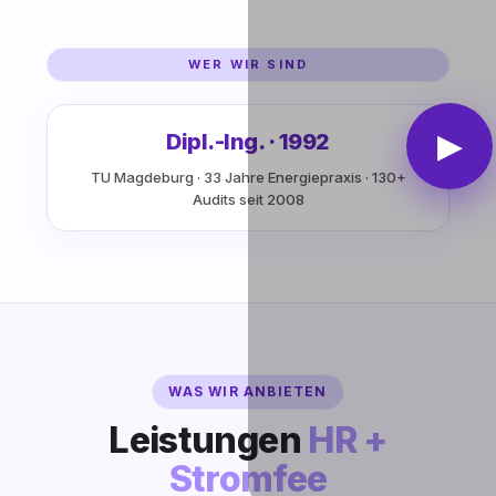
WER WIR SIND
▶
Dipl.-Ing. · 1992
TU Magdeburg · 33 Jahre Energiepraxis · 130+
Audits seit 2008
WAS WIR ANBIETEN
Leistungen
HR +
Stromfee