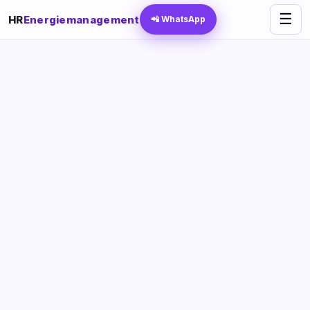
☰
HR
Energiemanagement
📲 WhatsApp