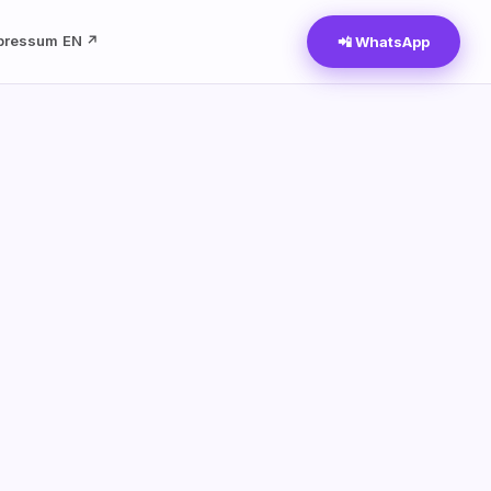
pressum
EN ↗
📲 WhatsApp