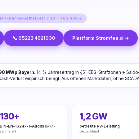
ehr-Parks-Betreiber: × 10 = 166.400 €
📞 05223 4921030
Plattform Stromfee.ai →
998 MWp Bayern:
14 % Jahresertrag in §51-EEG-Strafzonen + Sald
ash-Verlust empirisch belegt. Aus offenen Marktdaten, ohne SCADA-
130+
1,2 GW
DIN-EN-16247-1-Audits
betreute PV-Leistung
BAFA-
zertifiziert
Deutschland