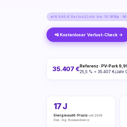
16.640 € Verlust/Jahr bei 10 MWp · M
📲 Kostenloser Verlust-Check →
Referenz · PV-Park 9,
35.407 €
25,5 % = 35.407 €/Jahr C
17 J
Energieaudit-Praxis
seit 2008 ·
Dipl.-Ing. Roswandowicz