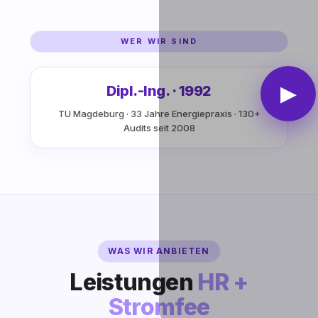
WER WIR SIND
▶
Dipl.-Ing. · 1992
TU Magdeburg · 33 Jahre Energiepraxis · 130+
Audits seit 2008
WAS WIR ANBIETEN
Leistungen
HR +
Stromfee