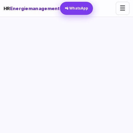
☰
HR
Energiemanagement
📲 WhatsApp