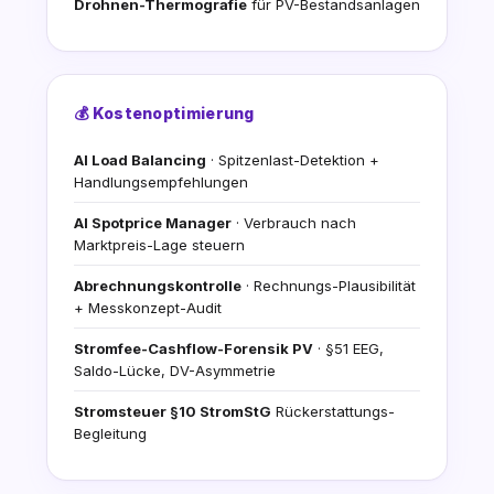
Drohnen-Thermografie
für PV-Bestandsanlagen
💰 Kostenoptimierung
AI Load Balancing
· Spitzenlast-Detektion +
Handlungsempfehlungen
AI Spotprice Manager
· Verbrauch nach
Marktpreis-Lage steuern
Abrechnungskontrolle
· Rechnungs-Plausibilität
+ Messkonzept-Audit
Stromfee-Cashflow-Forensik PV
· §51 EEG,
Saldo-Lücke, DV-Asymmetrie
Stromsteuer §10 StromStG
Rückerstattungs-
Begleitung