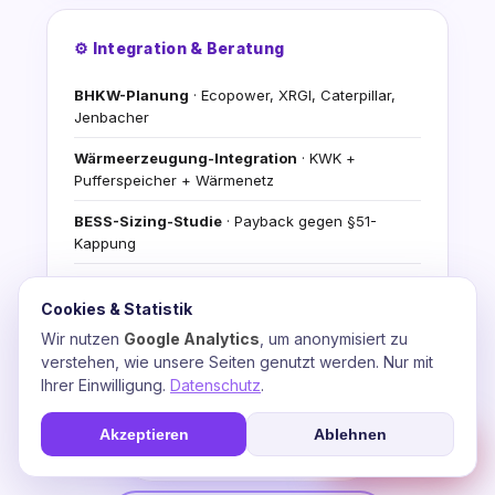
⚙️ Integration & Beratung
BHKW-Planung
· Ecopower, XRGI, Caterpillar,
Jenbacher
Wärmeerzeugung-Integration
· KWK +
Pufferspeicher + Wärmenetz
BESS-Sizing-Studie
· Payback gegen §51-
Kappung
Stromfee-KI-Video-Agents
· Automatisierte
Energiefluss-Analyse
Cookies & Statistik
Wir nutzen
Google Analytics
, um anonymisiert zu
Förderantrag-Begleitung
· BAFA, BMDV,
verstehen, wie unsere Seiten genutzt werden. Nur mit
progres.NRW, WELMO
Ihrer Einwilligung.
Datenschutz
.
Kostenlose Demo
+ Erst-Beratungs-Konsultation
Akzeptieren
Ablehnen
☎
Soforthilfe
💬 Beratung anfragen
📞