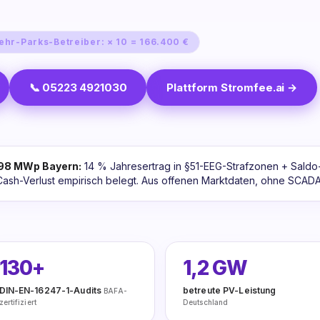
ehr-Parks-Betreiber: × 10 = 166.400 €
📞 05223 4921030
Plattform Stromfee.ai →
998 MWp Bayern:
14 % Jahresertrag in §51-EEG-Strafzonen + Sald
ash-Verlust empirisch belegt. Aus offenen Marktdaten, ohne SCADA-
130+
1,2 GW
DIN-EN-16247-1-Audits
betreute PV-Leistung
BAFA-
zertifiziert
Deutschland