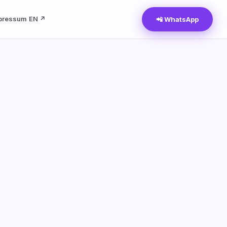
pressum
EN ↗
📲 WhatsApp