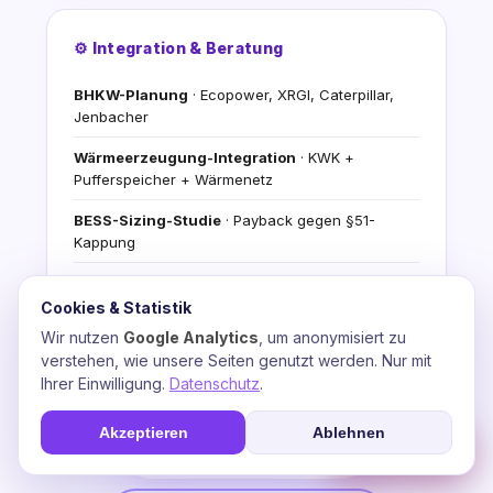
⚙️ Integration & Beratung
BHKW-Planung
· Ecopower, XRGI, Caterpillar,
Jenbacher
Wärmeerzeugung-Integration
· KWK +
Pufferspeicher + Wärmenetz
BESS-Sizing-Studie
· Payback gegen §51-
Kappung
Stromfee-KI-Video-Agents
· Automatisierte
Energiefluss-Analyse
Cookies & Statistik
Wir nutzen
Google Analytics
, um anonymisiert zu
Förderantrag-Begleitung
· BAFA, BMDV,
verstehen, wie unsere Seiten genutzt werden. Nur mit
progres.NRW, WELMO
Ihrer Einwilligung.
Datenschutz
.
Kostenlose Demo
+ Erst-Beratungs-Konsultation
Akzeptieren
Ablehnen
☎
Soforthilfe
💬 Beratung anfragen
📞