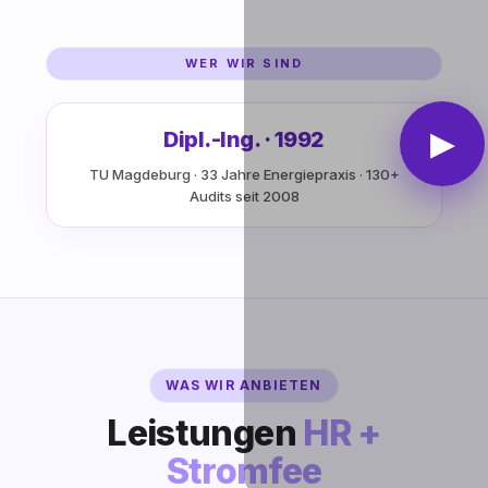
WER WIR SIND
▶
Dipl.-Ing. · 1992
TU Magdeburg · 33 Jahre Energiepraxis · 130+
Audits seit 2008
WAS WIR ANBIETEN
Leistungen
HR +
Stromfee