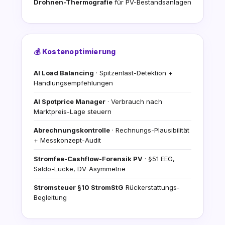
Drohnen-Thermografie
für PV-Bestandsanlagen
💰 Kostenoptimierung
AI Load Balancing
· Spitzenlast-Detektion +
Handlungsempfehlungen
AI Spotprice Manager
· Verbrauch nach
Marktpreis-Lage steuern
Abrechnungskontrolle
· Rechnungs-Plausibilität
+ Messkonzept-Audit
Stromfee-Cashflow-Forensik PV
· §51 EEG,
Saldo-Lücke, DV-Asymmetrie
Stromsteuer §10 StromStG
Rückerstattungs-
Begleitung