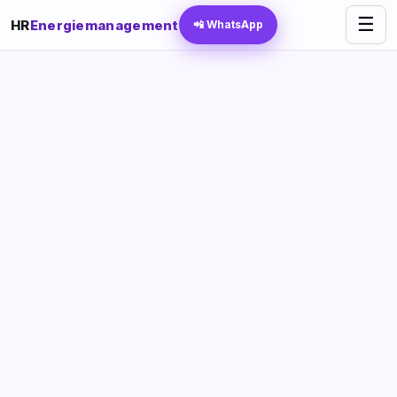
☰
HR
Energiemanagement
📲 WhatsApp