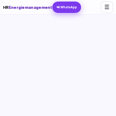
☰
HR
Energiemanagement
📲 WhatsApp