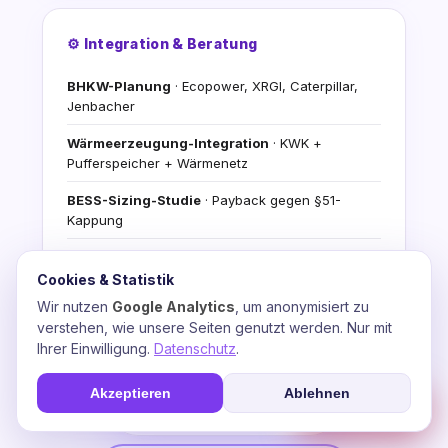
⚙️ Integration & Beratung
BHKW-Planung
· Ecopower, XRGI, Caterpillar,
Jenbacher
Wärmeerzeugung-Integration
· KWK +
Pufferspeicher + Wärmenetz
BESS-Sizing-Studie
· Payback gegen §51-
Kappung
Stromfee-KI-Video-Agents
· Automatisierte
Energiefluss-Analyse
Cookies & Statistik
Wir nutzen
Google Analytics
, um anonymisiert zu
Förderantrag-Begleitung
· BAFA, BMDV,
verstehen, wie unsere Seiten genutzt werden. Nur mit
progres.NRW, WELMO
Ihrer Einwilligung.
Datenschutz
.
Kostenlose Demo
+ Erst-Beratungs-Konsultation
Akzeptieren
Ablehnen
☎
Soforthilfe
💬 Beratung anfragen
📞