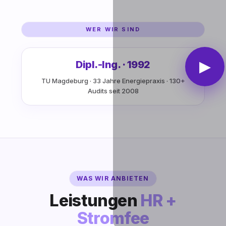
WER WIR SIND
▶
Dipl.-Ing. · 1992
TU Magdeburg · 33 Jahre Energiepraxis · 130+
Audits seit 2008
WAS WIR ANBIETEN
Leistungen
HR +
Stromfee