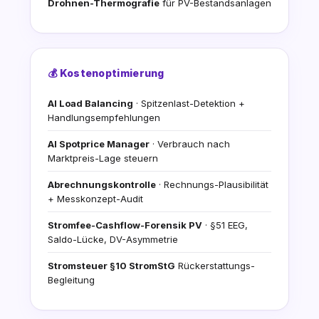
Drohnen-Thermografie
für PV-Bestandsanlagen
💰 Kostenoptimierung
AI Load Balancing
· Spitzenlast-Detektion +
Handlungsempfehlungen
AI Spotprice Manager
· Verbrauch nach
Marktpreis-Lage steuern
Abrechnungskontrolle
· Rechnungs-Plausibilität
+ Messkonzept-Audit
Stromfee-Cashflow-Forensik PV
· §51 EEG,
Saldo-Lücke, DV-Asymmetrie
Stromsteuer §10 StromStG
Rückerstattungs-
Begleitung