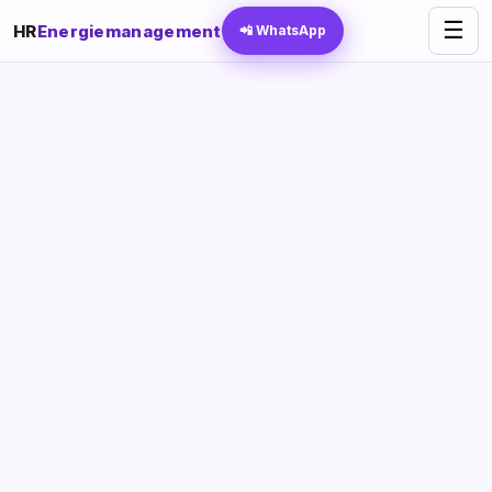
☰
HR
Energiemanagement
📲 WhatsApp