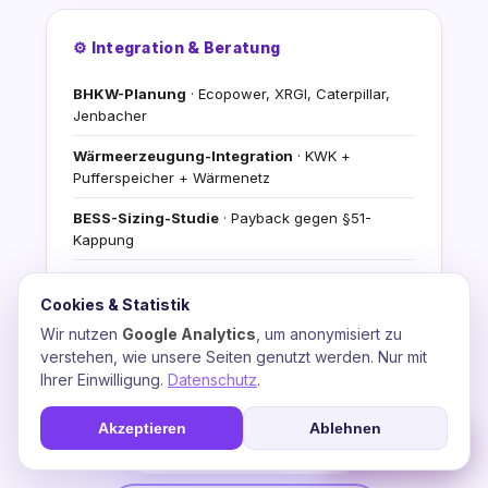
⚙️ Integration & Beratung
BHKW-Planung
· Ecopower, XRGI, Caterpillar,
Jenbacher
Wärmeerzeugung-Integration
· KWK +
Pufferspeicher + Wärmenetz
BESS-Sizing-Studie
· Payback gegen §51-
Kappung
Stromfee-KI-Video-Agents
· Automatisierte
Energiefluss-Analyse
Cookies & Statistik
Wir nutzen
Google Analytics
, um anonymisiert zu
Förderantrag-Begleitung
· BAFA, BMDV,
verstehen, wie unsere Seiten genutzt werden. Nur mit
progres.NRW, WELMO
Ihrer Einwilligung.
Datenschutz
.
Kostenlose Demo
+ Erst-Beratungs-Konsultation
Akzeptieren
Ablehnen
☎
Soforthilfe
💬 Beratung anfragen
📞