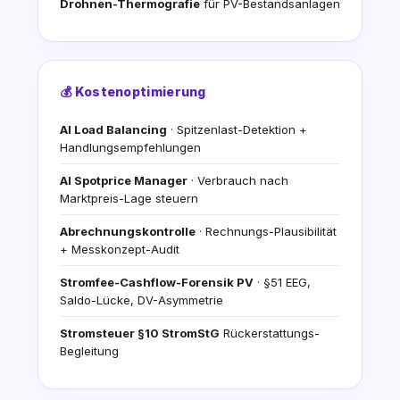
Drohnen-Thermografie
für PV-Bestandsanlagen
💰 Kostenoptimierung
AI Load Balancing
· Spitzenlast-Detektion +
Handlungsempfehlungen
AI Spotprice Manager
· Verbrauch nach
Marktpreis-Lage steuern
Abrechnungskontrolle
· Rechnungs-Plausibilität
+ Messkonzept-Audit
Stromfee-Cashflow-Forensik PV
· §51 EEG,
Saldo-Lücke, DV-Asymmetrie
Stromsteuer §10 StromStG
Rückerstattungs-
Begleitung