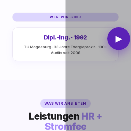
WER WIR SIND
▶
Dipl.-Ing. · 1992
TU Magdeburg · 33 Jahre Energiepraxis · 130+
Audits seit 2008
WAS WIR ANBIETEN
Leistungen
HR +
Stromfee